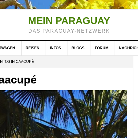
MEIN PARAGUAY
DAS PARAGUAY-NETZWERK
ETWAGEN
REISEN
INFOS
BLOGS
FORUM
NACHRIC
NTOS IN CAACUPÉ
Caacupé