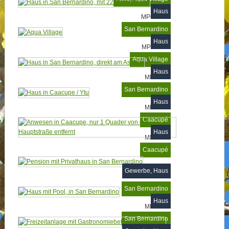
Haus
MP68996
San Bernardino
Haus
MP62611
Aqua Village
Haus
MP8479
San Bernardino
Haus
MP7847
Caacupé
Haus
MP7801
Caacupé
MP7569
Gewerbe, Haus
San Bernardino
Haus
MP7082
San Bernardino