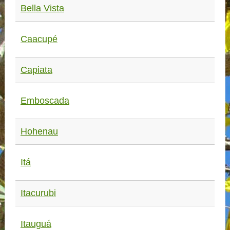
Bella Vista
Caacupé
Capiata
Emboscada
Hohenau
Itá
Itacurubi
Itauguá