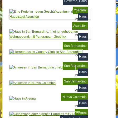
Gewerbe, Haus
MP6980
Ypacarai
Haus
MP6306
Asunción
MP6142
Haus
San Bernardino
MP5745
Haus
San Bernardino
Haus
MP5540
San Bernardino
Haus
MP5351
Nueva Colombia
Haus
MP4866
Aregua