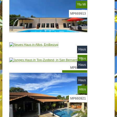
Ytu Mi
MP669913
Haus
Altos
Haus
MP669839
San Bernardino
Haus
Bereits verkauft
Altos
MP660921