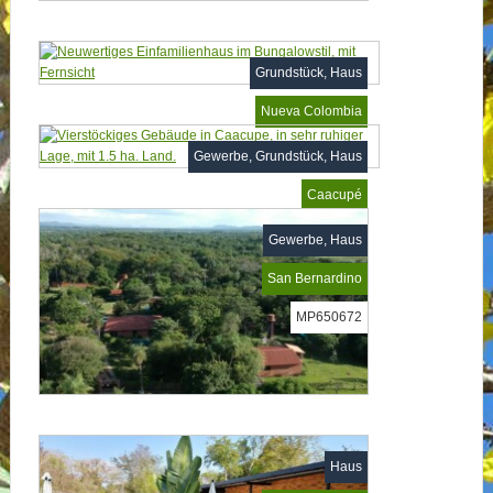
Grundstück, Haus
Nueva Colombia
MP659532
Gewerbe, Grundstück, Haus
Caacupé
MP653559
Gewerbe, Haus
San Bernardino
MP650672
Haus