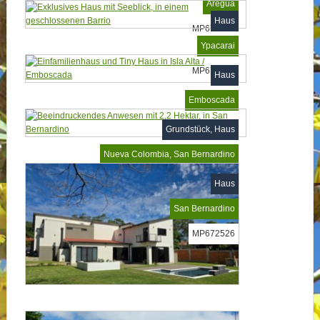
Aregua
Haus
MP674659
Ypacarai
MP674635
Haus
Emboscada
MP674607
Grundstück, Haus
Nueva Colombia, San Bernardino
Haus
San Bernardino
MP672526