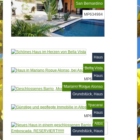
San Bernardino
MP634984
Haus
Bella Vista
Haus
MP634742
Mariano Roque Alonso
Grundstück, Haus
MP625718
Ypacarai
Haus
MP625475
Altos
Grundstück, Haus
MP625333