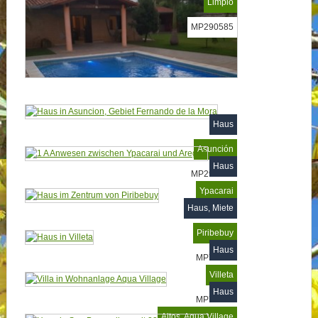
Limpio
MP290585
Haus
Asunción
Haus
MP290543
Ypacarai
Haus, Miete
MP94294
Piribebuy
Haus
MP76033
Villeta
Haus
MP76031
Altos, Aqua Village