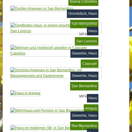
Nueva Colombia
MP436653
Grundstück, Haus
San Bernardino
Haus
MP416777
San Lorenzo
MP415706
Gewerbe, Haus
Caacupé
Gewerbe, Haus
San Bernardino
MP401850
Haus
Aregua
Gewerbe, Haus
San Bernardino