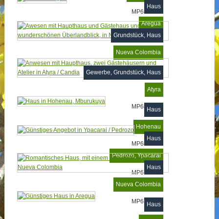
Haus
MP681329
Aregua
Grundstück, Haus
MP681146
Nueva Colombia
MP680641
Gewerbe, Grundstück, Haus
Atyra
MP680586
Haus
Hohenau
Haus
MP680282
Pedrozo, Ypacarai
Haus
MP677818
Nueva Colombia
MP675020
Haus