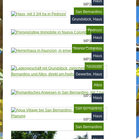
Haus
MP393045
San Bernardino
Grundstück, Haus
MP380161
Pedrozo
Haus
MP380049
Nueva Colombia
Haus
MP368144
Asunción
Gewerbe, Haus
MP365486
Altos
MP365138
Haus
San Bernardino
Haus
MP352654
San Bernardino
MP351033