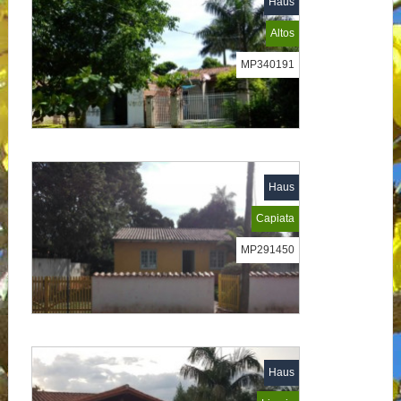
Haus
Altos
MP340191
Haus
Capiata
MP291450
Haus