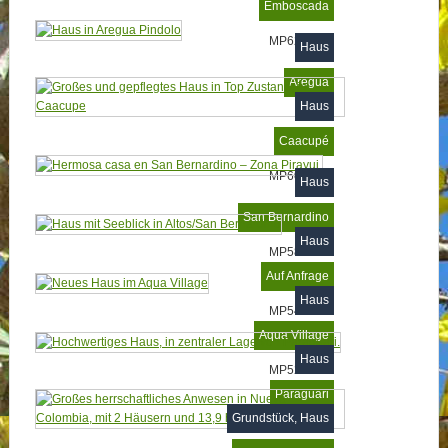
Emboscada
MP625261
Haus
Aregua
Haus
Caacupé
MP600827
Haus
San Bernardino
Haus
MP584824
Auf Anfrage
Haus
MP549086
Aqua Village
Haus
MP525730
Paraguari
Grundstück, Haus
MP477478