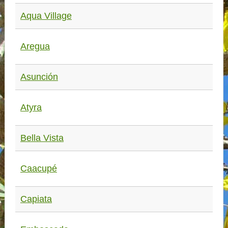
Aqua Village
Aregua
Asunción
Atyra
Bella Vista
Caacupé
Capiata