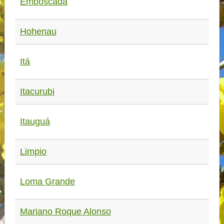
Emboscada
Hohenau
Itá
Itacurubi
Itauguá
Limpio
Loma Grande
Mariano Roque Alonso