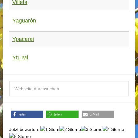
Villeta
Yaguarón
Ypacarai
Ytu Mi
teilen
teilen
E-Mail
Jetzt bewerten: