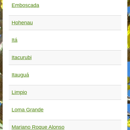
Emboscada
Hohenau
Itá
Itacurubi
Itauguá
Limpio
Loma Grande
Mariano Roque Alonso