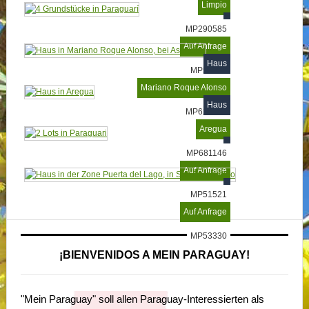
Limpio
MP290585
Auf Anfrage
Haus
MP55205
Mariano Roque Alonso
Haus
MP625718
Aregua
MP681146
Auf Anfrage
MP51521
Auf Anfrage
MP53330
¡BIENVENIDOS A MEIN PARAGUAY!
"Mein Paraguay" soll allen Paraguay-Interessierten als