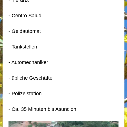
⁃ Tierarzt
⁃ Centro Salud
⁃ Geldautomat
⁃ Tankstellen
⁃ Automechaniker
⁃ übliche Geschäfte
⁃ Polizeistation
⁃ Ca. 35 Minuten bis Asunción
Video-