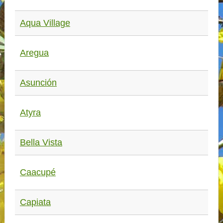
Aqua Village
Aregua
Asunción
Atyra
Bella Vista
Caacupé
Capiata