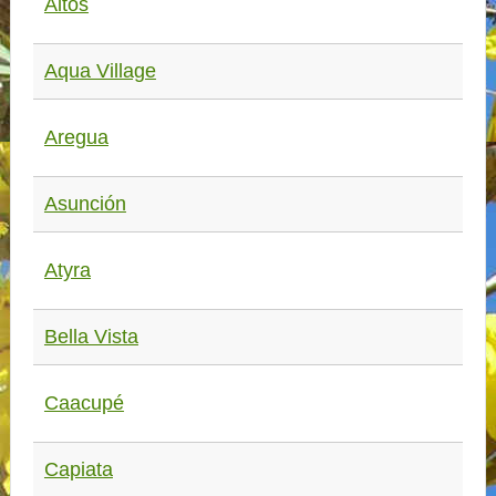
Altos
Aqua Village
Aregua
Asunción
Atyra
Bella Vista
Caacupé
Capiata