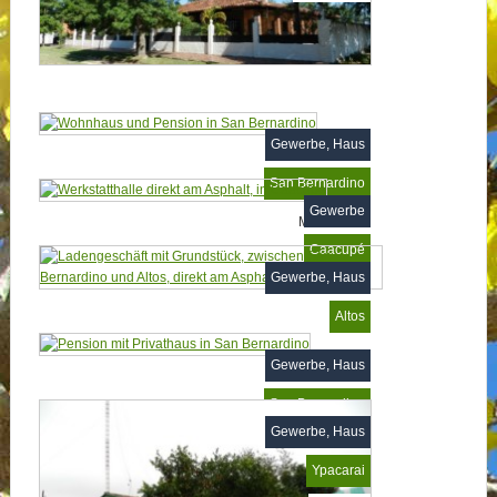
Gewerbe, Haus
San Bernardino
Gewerbe
MP393045
Caacupé
Gewerbe, Haus
Bereits verkauft
Altos
MP365138
Gewerbe, Haus
San Bernardino
Gewerbe, Haus
MP7082
Ypacarai