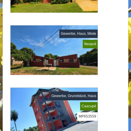
Gewerbe, Haus, Miete
Itauguá
Gewerbe, Grundstück, Haus
Caacupé
MP653559