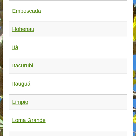
Emboscada
Hohenau
Itá
Itacurubi
Itauguá
Limpio
Loma Grande