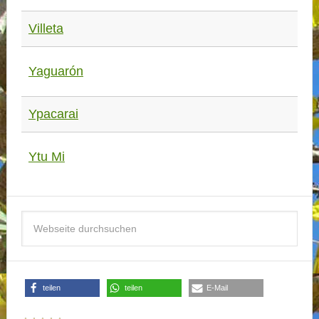
Villeta
Yaguarón
Ypacarai
Ytu Mi
teilen
teilen
E-Mail