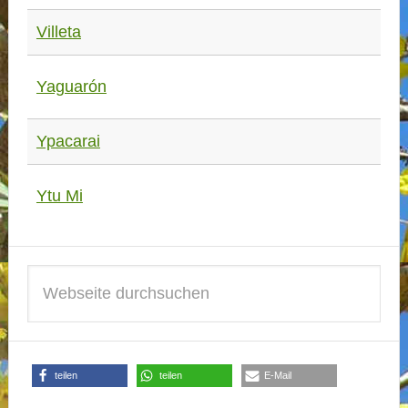
Villeta
Yaguarón
Ypacarai
Ytu Mi
teilen
teilen
E-Mail