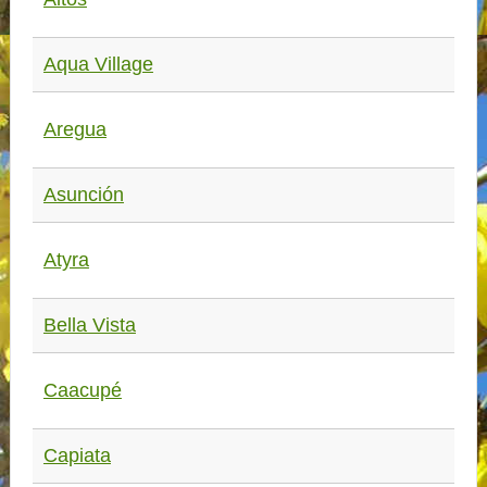
Aqua Village
Aregua
Asunción
Atyra
Bella Vista
Caacupé
Capiata