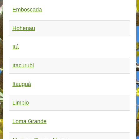
Emboscada
Hohenau
Itá
Itacurubi
Itauguá
Limpio
Loma Grande