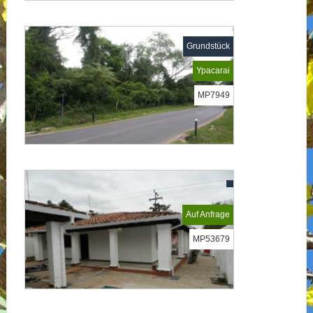
Grundstück
Ypacarai
MP7949
Auf Anfrage
MP53679