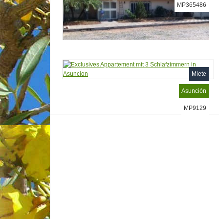
MP365486
Miete
Asunción
MP9129