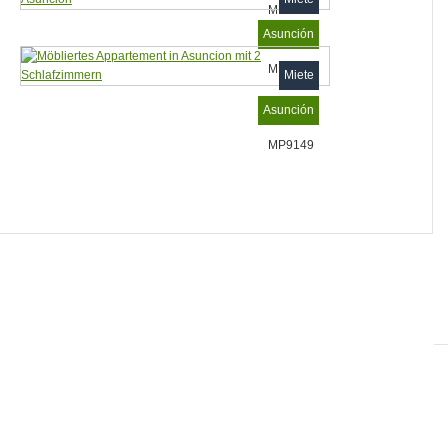
MP9177
Asunción
MP9166
Miete
Asunción
MP9149