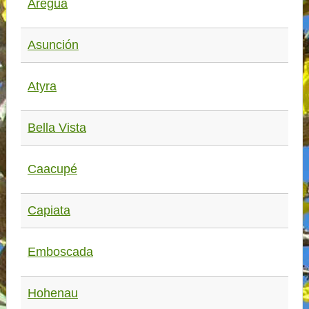
Aregua
Asunción
Atyra
Bella Vista
Caacupé
Capiata
Emboscada
Hohenau