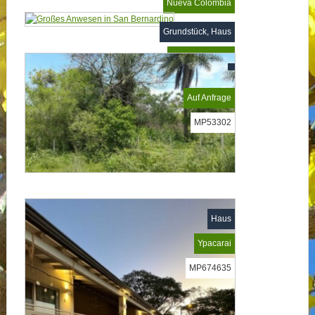
Nueva Colombia
MP659532
Grundstück, Haus
San Bernardino
MP416777
Auf Anfrage
MP53302
Haus
Ypacarai
MP674635