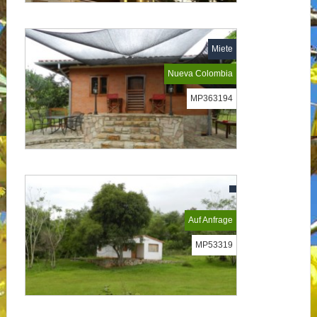
Miete
Nueva Colombia
MP363194
Auf Anfrage
MP53319