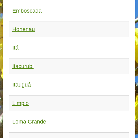
Emboscada
Hohenau
Itá
Itacurubi
Itauguá
Limpio
Loma Grande