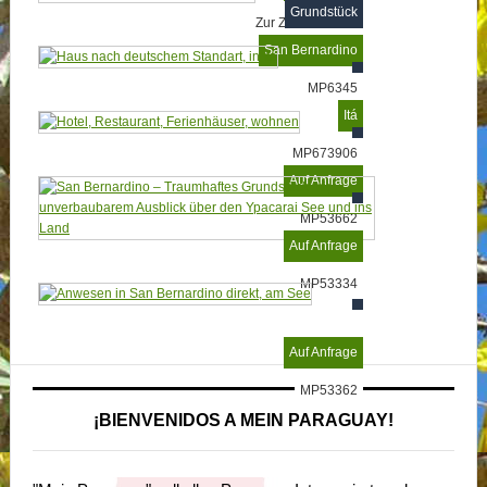
Grundstück
Zur Zeit vermietet
San Bernardino
MP6345
Itá
MP673906
Auf Anfrage
MP53662
Auf Anfrage
MP53334
Auf Anfrage
MP53362
¡BIENVENIDOS A MEIN PARAGUAY!