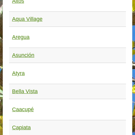
Altos
Aqua Village
Aregua
Asunción
Atyra
Bella Vista
Caacupé
Capiata