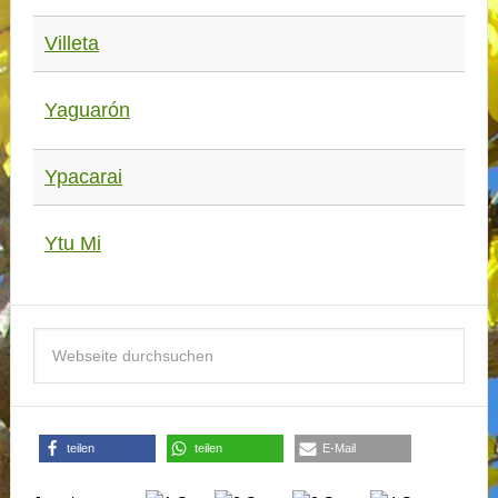
Villeta
Yaguarón
Ypacarai
Ytu Mi
teilen
teilen
E-Mail