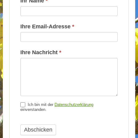
Kontakt
Ihr Name
*
Basis
Ihre Email-Adresse
*
Ihre Nachricht
*
Ich bin mit der
Datenschutzerklärung
einverstanden.
Abschicken