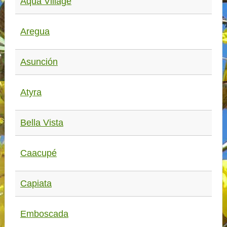
Aqua Village
Aregua
Asunción
Atyra
Bella Vista
Caacupé
Capiata
Emboscada