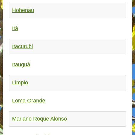
Hohenau
Itá
Itacurubi
Itauguá
Limpio
Loma Grande
Mariano Roque Alonso