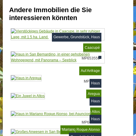
Andere Immobilien die Sie
interessieren könnten
Gewerbe, Grundstück, Haus
Caacupé
MP653559
Auf Anfrage
MP53352
Haus
Aregua
Haus
Altos
Haus
MP660921
Mariano Roque Alonso