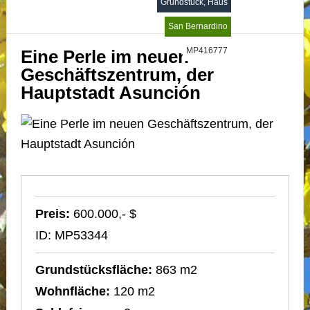
Grundstück, Haus
MP625718
San Bernardino
MP416777
Eine Perle im neuen
Geschäftszentrum, der
Hauptstadt Asunción
Preis:
600.000,- $
ID: MP53344
Grundstücksfläche:
863 m2
Wohnfläche:
120 m2