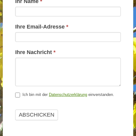
Kontakt
Ihr Name
*
Basis
Ihre Email-Adresse
*
Ihre Nachricht
*
Ich bin mit der
Datenschutzerklärung
einverstanden.
ABSCHICKEN