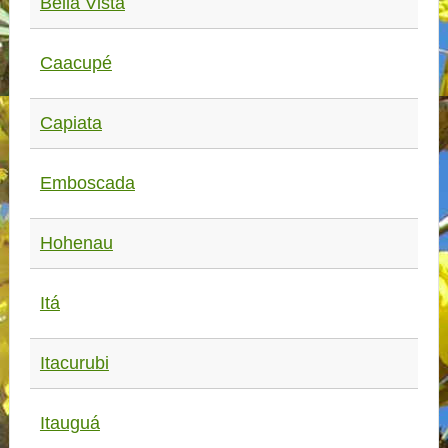
Bella Vista
Caacupé
Capiata
Emboscada
Hohenau
Itá
Itacurubi
Itauguá