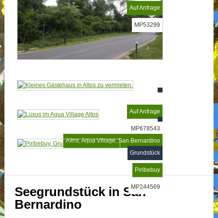
Auf Anfrage
MP53299
Auf Anfrage
MP678543
Altos, Aqua Village, San Bernardino
Grundstück
MP53663
Piribebuy
MP244569
Seegrundstück in San
Bernardino