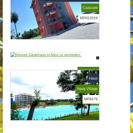
Caacupé
MP653559
Auf Anfrage
Haus
MP678543
Aqua Village
MP8479