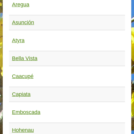
Aregua
Asunción
Atyra
Bella Vista
Caacupé
Capiata
Emboscada
Hohenau