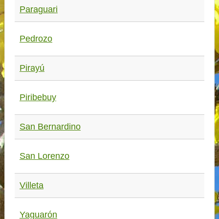
Paraguari
Pedrozo
Pirayú
Piribebuy
San Bernardino
San Lorenzo
Villeta
Yaguarón