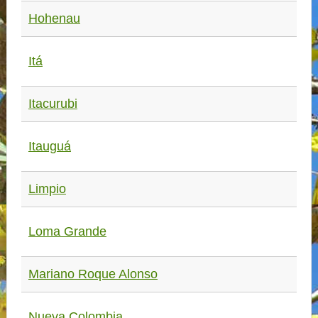
Hohenau
Itá
Itacurubi
Itauguá
Limpio
Loma Grande
Mariano Roque Alonso
Nueva Colombia