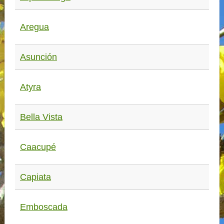
Aregua
Asunción
Atyra
Bella Vista
Caacupé
Capiata
Emboscada