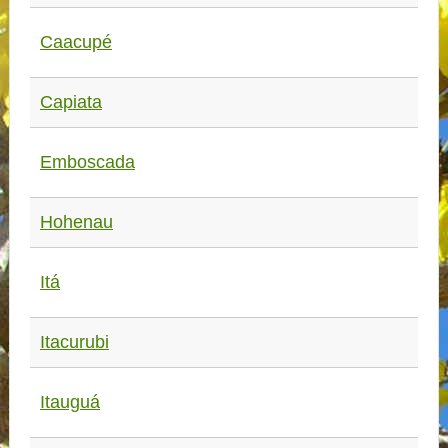
Caacupé
Capiata
Emboscada
Hohenau
Itá
Itacurubi
Itauguá