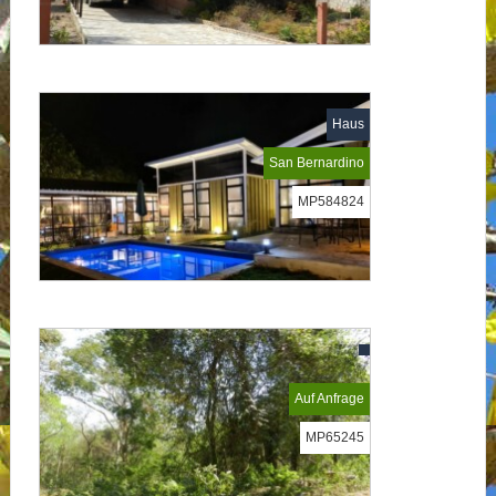
Haus
San Bernardino
MP584824
Auf Anfrage
MP65245